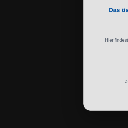
Das ös
Hier findes
Z