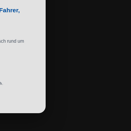
Fahrer,
usch rund um
h.